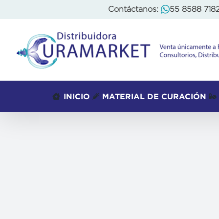
Skip
Contáctanos:
55 8588 718
to
content
INICIO
MATERIAL DE CURACIÓN