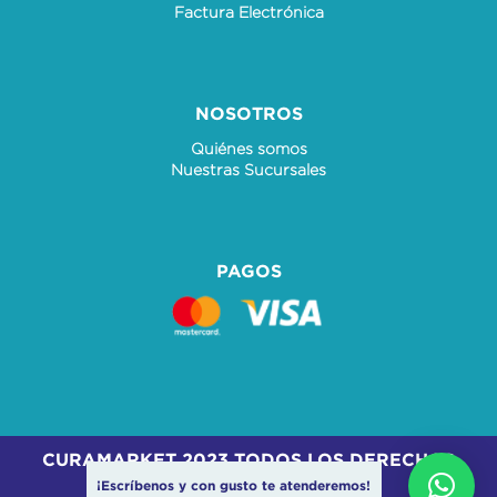
Factura Electrónica
NOSOTROS
Quiénes somos
Nuestras Sucursales
PAGOS
CURAMARKET 2023 TODOS LOS DERECHOS
RESERVADOS
¡Escríbenos y con gusto te atenderemos!