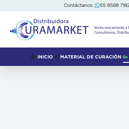
Skip
Contáctanos:
55 8588 718
to
content
INICIO
MATERIAL DE CURACIÓN