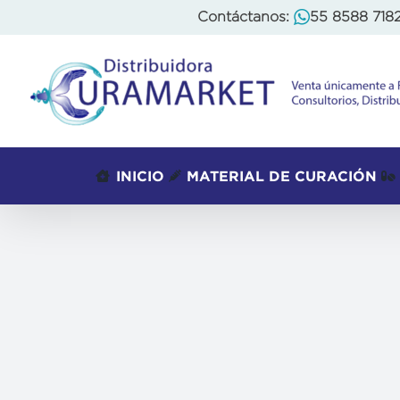
Skip
Contáctanos:
55 8588 718
to
content
INICIO
MATERIAL DE CURACIÓN