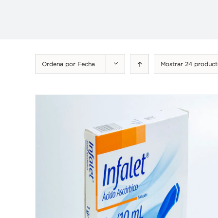
Ordena por
Fecha
Mostrar
24 product